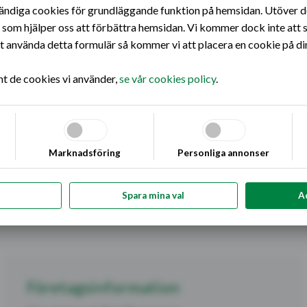
ändiga cookies för grundläggande funktion på hemsidan. Utöver det
s som hjälper oss att förbättra hemsidan. Vi kommer dock inte att s
använda detta formulär så kommer vi att placera en cookie på di
nt de cookies vi använder,
se vår cookies policy
.
Marknadsföring
Personliga annonser
etens och erfarenhet.
Spara mina val
A
Företagsinformation