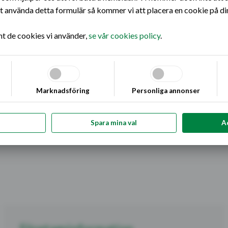
använda detta formulär så kommer vi att placera en cookie på di
nt de cookies vi använder,
se vår cookies policy
.
port AB
Marknadsföring
Personliga annonser
Spara mina val
A
Vi utför alla uppdrag, oavsett storlek eller karaktär, så snabbt