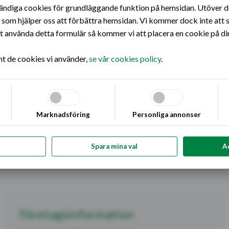
ändiga cookies för grundläggande funktion på hemsidan. Utöver det
s som hjälper oss att förbättra hemsidan. Vi kommer dock inte att s
använda detta formulär så kommer vi att placera en cookie på di
nt de cookies vi använder,
se vår cookies policy
.
 Åkeri AB
Marknadsföring
Personliga annonser
Spara mina val
A
Företagsinformation