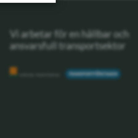
Vi arbetar för en hållbar och
ansvarsfull transportsektor