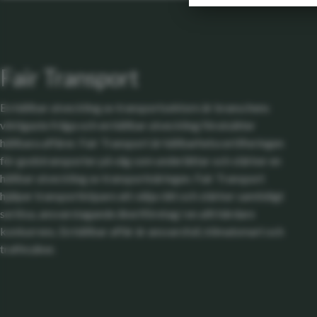
Fair Transport
En hållbar utveckling av transportsektorn är branschens
viktigaste fråga och en hållbar utveckling förutsätter
hållbara affärer. Fair Transport är hållbarhetscertifieringen
för godstransporter på väg som underlättar och stärker en
hållbar utveckling av transportnäringen. Fair Transport
hjälper transportköpare att välja rätt och stärker samtidigt
seriösa, ansvarstagande åkeriföretag i en allt hårdare
konkurrens. En hållbar affär är ansvarsfull, klimatsmart och
trafiksäker.