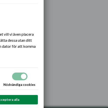
Öppna eller stäng
 vill vi även placera
ätta dessa utan ditt
n dator för att komma
Nödvändiga cookies
cceptera alla