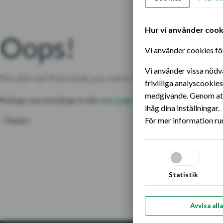
Hoppa till innehållet
Hur vi använder cook
Oops!
Vi använder cookies för
Vi använder vissa nödv
We did not find what you were looking for.
frivilliga analyscookie
medgivande. Genom att 
Perhaps you should go to the
start page
and see if you can find wha
ihåg dina inställningar.
- Thanks!
För mer information ru
Statistik
Avvisa alla