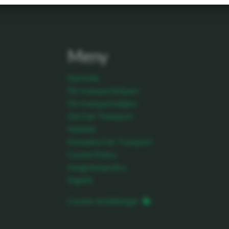
Meny
Startsida
För transportköpare
För transportsäljare
Om Fair Transport
Nyheter
Kontakta Fair Transport
Cookie Policy
Integritetspolicy
English
Cookie-inställningar