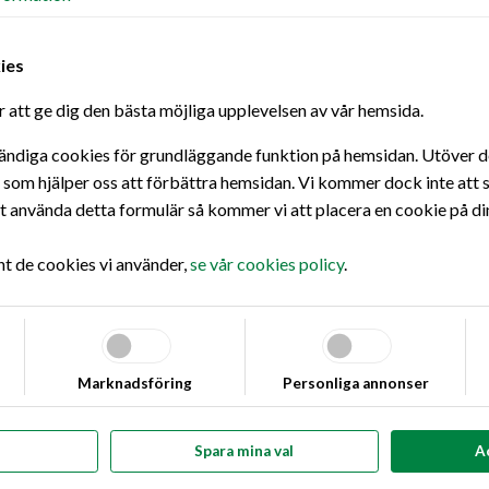
ies
 att ge dig den bästa möjliga upplevelsen av vår hemsida.
ändiga cookies för grundläggande funktion på hemsidan. Utöver det
s som hjälper oss att förbättra hemsidan. Vi kommer dock inte att s
använda detta formulär så kommer vi att placera en cookie på di
t you're looking for there!
nt de cookies vi använder,
se vår cookies policy
.
Marknadsföring
Personliga annonser
Spara mina val
A