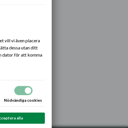
Öppna eller stäng
 vill vi även placera
ätta dessa utan ditt
n dator för att komma
Nödvändiga cookies
cceptera alla