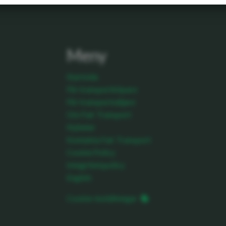
Meny
Startsida
För transportköpare
För transportsäljare
Om Fair Transport
Nyheter
Kontakta Fair Transport
Cookie Policy
Integritetspolicy
English
Cookie-inställningar