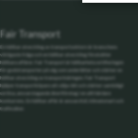
Fair Transport
En hållbar utveckling av transportsektorn är branschens
viktigaste fråga och en hållbar utveckling förutsätter
hållbara affärer. Fair Transport är hållbarhetscertifieringen
för godstransporter på väg som underlättar och stärker en
hållbar utveckling av transportnäringen. Fair Transport
hjälper transportköpare att välja rätt och stärker samtidigt
seriösa, ansvarstagande åkeriföretag i en allt hårdare
konkurrens. En hållbar affär är ansvarsfull, klimatsmart och
trafiksäker.