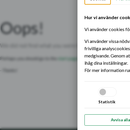
Hoppa till innehållet
Hur vi använder cook
Oops!
Vi använder cookies för
Vi använder vissa nödv
We did not find what you were looking for.
frivilliga analyscookie
medgivande. Genom att 
Perhaps you should go to the
start page
and see if you can find wha
ihåg dina inställningar.
- Thanks!
För mer information ru
Statistik
Avvisa alla