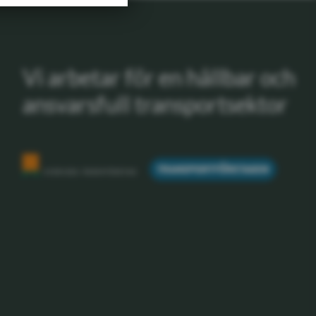
Vi arbetar för en hållbar och
ansvarsfull transportsektor