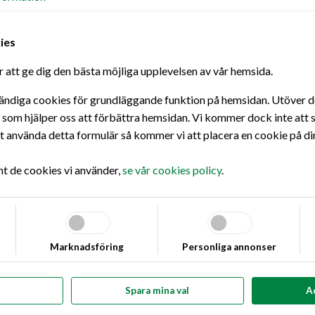
ies
 att ge dig den bästa möjliga upplevelsen av vår hemsida.
ändiga cookies för grundläggande funktion på hemsidan. Utöver det
s som hjälper oss att förbättra hemsidan. Vi kommer dock inte att s
använda detta formulär så kommer vi att placera en cookie på di
t you're looking for there!
nt de cookies vi använder,
se vår cookies policy
.
Marknadsföring
Personliga annonser
Spara mina val
A