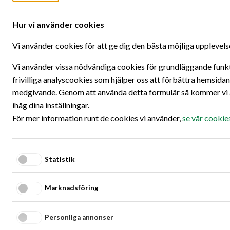
Hoppa till innehållet
Ö
Hur vi använder cookies
Oops!
Vi använder cookies för att ge dig den bästa möjliga upplevels
We did not find what you were looking for.
Vi använder vissa nödvändiga cookies för grundläggande funkti
frivilliga analyscookies som hjälper oss att förbättra hemsidan
Perhaps you should go to the
start page
and see if you can find
medgivande. Genom att använda detta formulär så kommer vi a
what you're looking for there!
ihåg dina inställningar.
För mer information runt de cookies vi använder,
se vår cookie
- Thanks!
Statistik
Marknadsföring
Fair Transport
Personliga annonser
En hållbar utveckling av transportsektorn är branschens