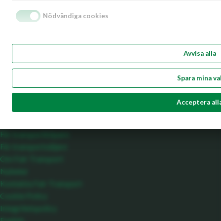
viktigaste fråga och en hållbar utveckling förutsätter hållbara
Nödvändiga cookies
affärer. Fair Transport är hållbarhetscertifieringen för
godstransporter på väg som underlättar och stärker en hållbar
utveckling av transportnäringen. Fair Transport hjälper
Avvisa alla
transportköpare att välja rätt och stärker samtidigt seriösa,
ansvarstagande åkeriföretag i en allt hårdare konkurrens. En
Spara mina va
hållbar affär är ansvarsfull, klimatsmart och trafiksäker.
Meny
Acceptera all
Startsida
För transportköpare
För transportsäljare
Om Fair Transport
Nyheter
Kontakta Fair Transport
Cookie Policy
Integritetspolicy
English