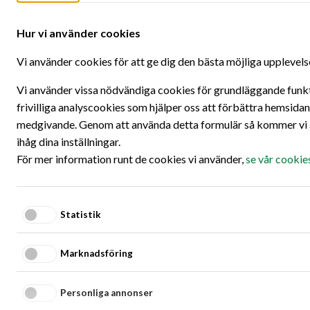
Hoppa till innehållet
Ö
Hur vi använder cookies
Oops!
Vi använder cookies för att ge dig den bästa möjliga upplevels
We did not find what you were looking for.
Vi använder vissa nödvändiga cookies för grundläggande funkti
frivilliga analyscookies som hjälper oss att förbättra hemsidan
Perhaps you should go to the
start page
and see if you can find
medgivande. Genom att använda detta formulär så kommer vi a
what you're looking for there!
ihåg dina inställningar.
För mer information runt de cookies vi använder,
se vår cookie
- Thanks!
Statistik
Marknadsföring
Fair Transport
Personliga annonser
En hållbar utveckling av transportsektorn är branschens