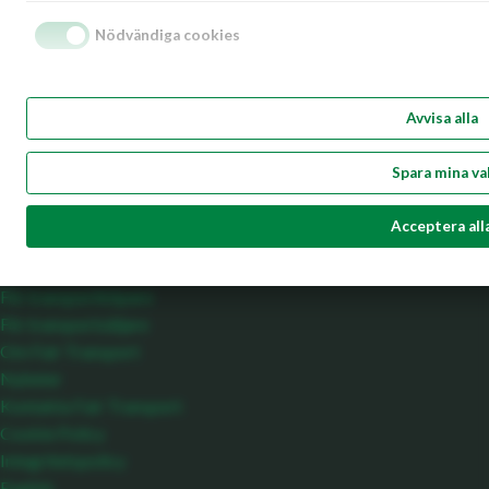
viktigaste fråga och en hållbar utveckling förutsätter hållbara
Nödvändiga cookies
affärer. Fair Transport är hållbarhetscertifieringen för
godstransporter på väg som underlättar och stärker en hållbar
utveckling av transportnäringen. Fair Transport hjälper
Avvisa alla
transportköpare att välja rätt och stärker samtidigt seriösa,
ansvarstagande åkeriföretag i en allt hårdare konkurrens. En
Spara mina va
hållbar affär är ansvarsfull, klimatsmart och trafiksäker.
Meny
Acceptera all
Startsida
För transportköpare
För transportsäljare
Om Fair Transport
Nyheter
Kontakta Fair Transport
Cookie Policy
Integritetspolicy
English