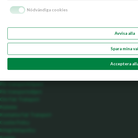
viktigaste fråga och en hållbar utveckling förutsätter hållbara
Nödvändiga cookies
affärer. Fair Transport är hållbarhetscertifieringen för
godstransporter på väg som underlättar och stärker en hållbar
utveckling av transportnäringen. Fair Transport hjälper
Avvisa alla
transportköpare att välja rätt och stärker samtidigt seriösa,
ansvarstagande åkeriföretag i en allt hårdare konkurrens. En
Spara mina va
hållbar affär är ansvarsfull, klimatsmart och trafiksäker.
Meny
Acceptera all
Startsida
För transportköpare
För transportsäljare
Om Fair Transport
Nyheter
Kontakta Fair Transport
Cookie Policy
Integritetspolicy
English