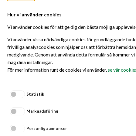
Hoppa till innehållet
Ö
Hur vi använder cookies
Oops!
Vi använder cookies för att ge dig den bästa möjliga upplevels
We did not find what you were looking for.
Vi använder vissa nödvändiga cookies för grundläggande funkti
frivilliga analyscookies som hjälper oss att förbättra hemsidan
Perhaps you should go to the
start page
and see if you can find
medgivande. Genom att använda detta formulär så kommer vi a
what you're looking for there!
ihåg dina inställningar.
För mer information runt de cookies vi använder,
se vår cookie
- Thanks!
Statistik
Marknadsföring
Fair Transport
Personliga annonser
En hållbar utveckling av transportsektorn är branschens