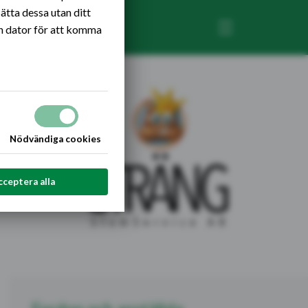
ätta dessa utan ditt
n dator för att komma
Öppna eller stäng
Nödvändiga cookies
cceptera alla