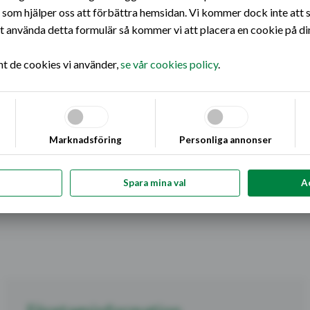
s som hjälper oss att förbättra hemsidan. Vi kommer dock inte att s
använda detta formulär så kommer vi att placera en cookie på di
nt de cookies vi använder,
se vår cookies policy
.
e AB
Marknadsföring
Personliga annonser
ing samt därmed förenlig verksamhet.
Spara mina val
A