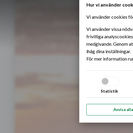
Hur vi använder cook
Hoppa till innehållet
Vi använder cookies för
Vi använder vissa nödv
frivilliga analyscookie
medgivande. Genom att 
ihåg dina inställningar.
För mer information ru
Statistik
Avvisa alla