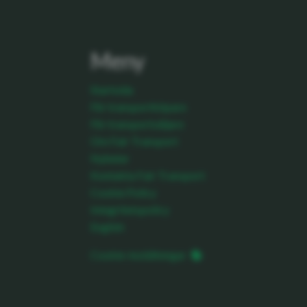
Meny
Startsida
För transportköpare
För transportsäljare
Om Fair Transport
Nyheter
Kontakta Fair Transport
Cookie Policy
Integritetspolicy
English
Cookie-inställningar