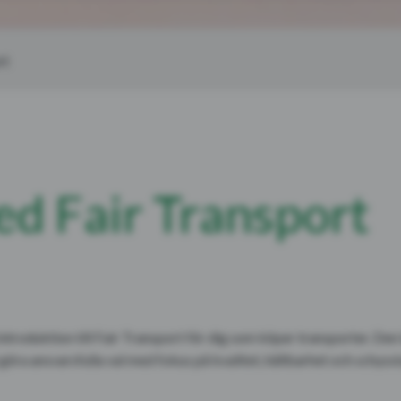
rt
d Fair Transport
introduktion till Fair Transport för dig som köper transporter. Den
 göra ansvarsfulla val med fokus på kvalitet, hållbarhet och schyssta