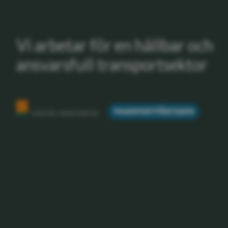
Vi arbetar för en hållbar och
ansvarsfull transportsektor