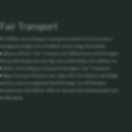
Fair Transport
En hållbar utveckling av transportsektorn är branschens
viktigaste fråga och en hållbar utveckling förutsätter
hållbara affärer. Fair Transport är hållbarhetscertifieringen
för godstransporter på väg som underlättar och stärker en
hållbar utveckling av transportnäringen. Fair Transport
hjälper transportköpare att välja rätt och stärker samtidigt
seriösa, ansvarstagande åkeriföretag i en allt hårdare
konkurrens. En hållbar affär är ansvarsfull, klimatsmart och
trafiksäker.