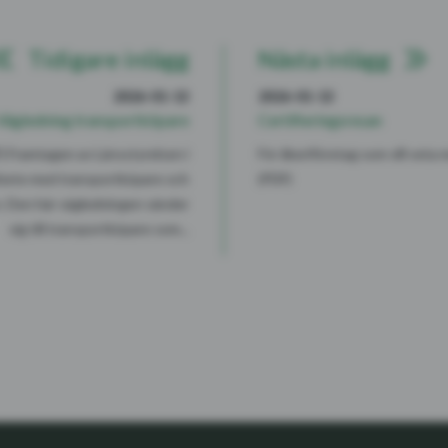
Tidigare inlägg
Nästa inlägg
2026-01-13
2026-01-13
Vägledning transportköpare
Certifieringsresan
) Framtagen av Länsstyrelsen i
För åkeriföretag som vill veta
bete med transportköpare och
(PDF)
. Den här vägledningen vänder
sig till transportköpare som...