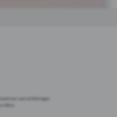
 beskriver vad certifieringen
 villkor.