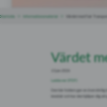
Startsida
Informationsmaterial
Värdet med Fair Transpo
Värdet me
13
jan
2026
Ladda ner (PDF)
Den här foldern ger en översiktlig 
innebär och hur den hjälper dig att