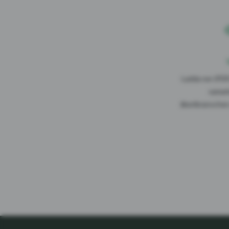
Ladda ner (PDF
samar
åkeribranschen