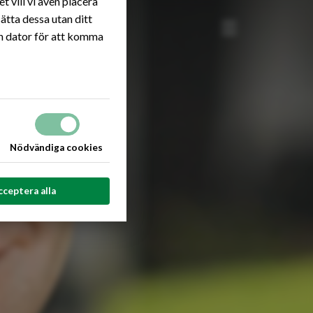
 vill vi även placera
ätta dessa utan ditt
Öppna eller stäng
n dator för att komma
Nödvändiga cookies
cceptera alla