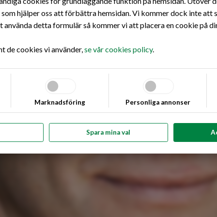
ändiga cookies för grundläggande funktion på hemsidan. Utöver det
s som hjälper oss att förbättra hemsidan. Vi kommer dock inte att s
använda detta formulär så kommer vi att placera en cookie på di
nt de cookies vi använder,
se vår cookies policy
.
Marknadsföring
Personliga annonser
Spara mina val
A