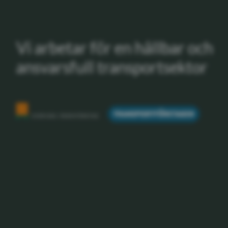
Vi arbetar för en hållbar och
ansvarsfull transportsektor