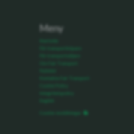
Meny
Startsida
För transportköpare
För transportsäljare
Om Fair Transport
Nyheter
Kontakta Fair Transport
Cookie Policy
Integritetspolicy
English
Cookie-inställningar