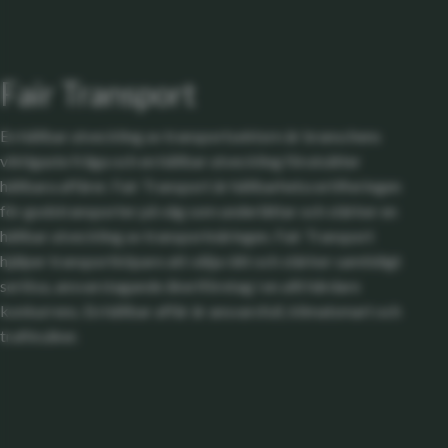
Fair Transport
En hållbar utveckling av transportsektorn är branschens
viktigaste fråga och en hållbar utveckling förutsätter
hållbara affärer. Fair Transport är hållbarhetscertifieringen
för godstransporter på väg som underlättar och stärker en
hållbar utveckling av transportnäringen. Fair Transport
hjälper transportköpare att välja rätt och stärker samtidigt
seriösa, ansvarstagande åkeriföretag i en allt hårdare
konkurrens. En hållbar affär är ansvarsfull, klimatsmart och
trafiksäker.