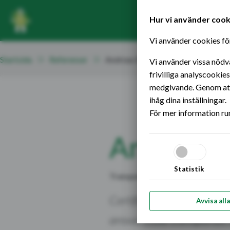
Startsidan
Hoppa till innehållet
Hur vi använder cook
Vi använder cookies för
Startsida
Referenser
Andreas Backström
Vi använder vissa nödv
frivilliga analyscookie
medgivande. Genom att 
ihåg dina inställningar.
För mer information ru
Andreas 
Statistik
Transportchef, AA Logistik
Certifieringen är viktig 
Avvisa alla
ansvarsfulla transporter. 