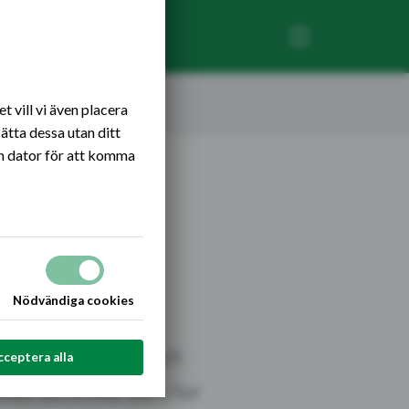
Öppna eller stäng
 vill vi även placera
ätta dessa utan ditt
n dator för att komma
Nödvändiga cookies
rfrågar – hållbara och
cceptera alla
isar att vi inte bara har