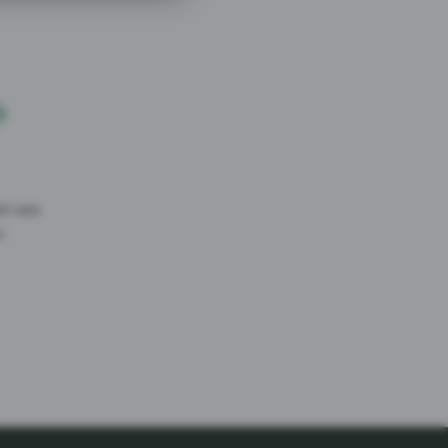
att vara
t