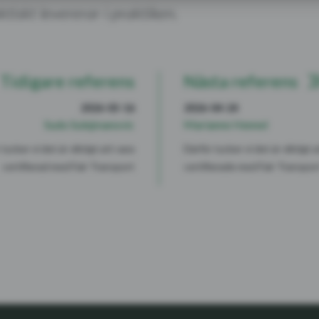
ktiskt levererar i praktiken.
Tidigare referens
Nästa referens
2026-03-16
2026-04-24
Sudo Sulejmanovic
Marianne Hennel
tycker vi det är viktigt att vara
Därför tycker vi det är viktigt 
certifierad med Fair Transport
certifierade med Fair Transpor