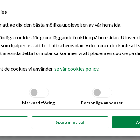
ies
 att ge dig den bästa möjliga upplevelsen av vår hemsida.
ändiga cookies för grundläggande funktion på hemsidan. Utöver det
s som hjälper oss att förbättra hemsidan. Vi kommer dock inte att s
använda detta formulär så kommer vi att placera en cookie på di
nt de cookies vi använder,
se vår cookies policy
.
Backström
Marknadsföring
Personliga annonser
för oss eftersom den speglar det våra kunder efte
Spara mina val
A
Vi är stolta över att nå Mervärdesnivå 3, vilket v