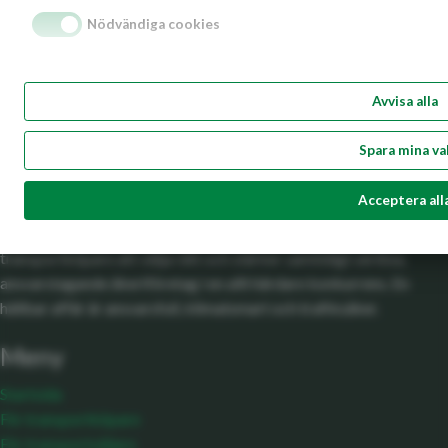
Nödvändiga cookies
Fair Transport
Avvisa alla
En hållbar utveckling av transportsektorn är branschens
Spara mina va
viktigaste fråga och en hållbar utveckling förutsätter hållbara
affärer. Fair Transport är hållbarhetscertifieringen för
Acceptera all
godstransporter på väg som underlättar och stärker en hållbar
utveckling av transportnäringen. Fair Transport hjälper
transportköpare att välja rätt och stärker samtidigt seriösa,
ansvarstagande åkeriföretag i en allt hårdare konkurrens. En
hållbar affär är ansvarsfull, klimatsmart och trafiksäker.
Meny
Startsida
För transportköpare
För transportsäljare