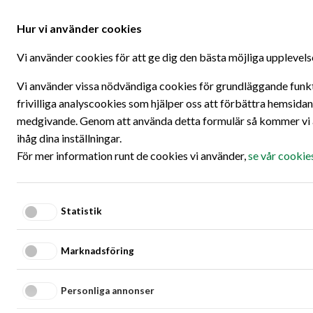
Startsidan
Hoppa till innehållet
Hur vi använder cookies
Ö
Vi använder cookies för att ge dig den bästa möjliga upplevels
Eric Wärnhem
Vi använder vissa nödvändiga cookies för grundläggande funkti
frivilliga analyscookies som hjälper oss att förbättra hemsidan
medgivande. Genom att använda detta formulär så kommer vi a
Fleetmanager Arla Foods
ihåg dina inställningar.
"Vi har länge haft ett engagerat och gediget
För mer information runt de cookies vi använder,
se vår cookie
hållbarhetsarbete. Men genom Fair Transport
kunde vi samla allt det under ett paraply. Det
Statistik
blev som att vi fick en extra kvalitetsstämpel
Marknadsföring
och ger oss ännu mer energi i vårt fortsatta
arbete"
Personliga annonser