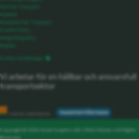
Om Fair Transport
Nyheter
Kontakta Fair Transport
Cookie Policy
Integritetspolicy
English
Cookie-inställningar
Vi arbetar för en hållbar och ansvarsfull
transportsektor
Copyright © 2026 Great Graphics AB. |
Web Master
| All Rights
Reserved.